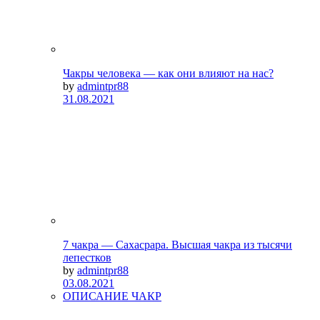
Чакры человека — как они влияют на нас?
by
admintpr88
31.08.2021
7 чакра — Сахасрара. Высшая чакра из тысячи
лепестков
by
admintpr88
03.08.2021
ОПИСАНИЕ ЧАКР