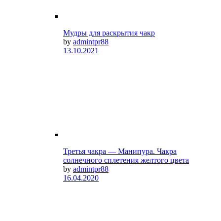
Мудры для раскрытия чакр
by
admintpr88
13.10.2021
Третья чакра — Манипура. Чакра
солнечного сплетения желтого цвета
by
admintpr88
16.04.2020