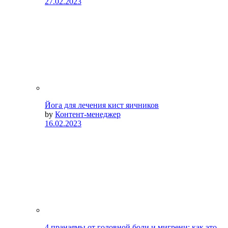
27.02.2023
Йога для лечения кист яичников
by
Контент-менеджер
16.02.2023
4 пранаямы от головной боли и мигрени: как это