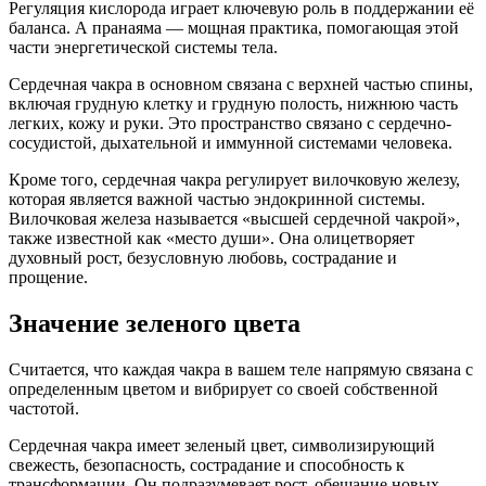
Регуляция кислорода играет ключевую роль в поддержании её
баланса. А пранаяма — мощная практика, помогающая этой
части энергетической системы тела.
Сердечная чакра в основном связана с верхней частью спины,
включая грудную клетку и грудную полость, нижнюю часть
легких, кожу и руки. Это пространство связано с сердечно-
сосудистой, дыхательной и иммунной системами человека.
Кроме того, сердечная чакра регулирует вилочковую железу,
которая является важной частью эндокринной системы.
Вилочковая железа называется «высшей сердечной чакрой»,
также известной как «место души». Она олицетворяет
духовный рост, безусловную любовь, сострадание и
прощение.
Значение зеленого цвета
Считается, что каждая чакра в вашем теле напрямую связана с
определенным цветом и вибрирует со своей собственной
частотой.
Сердечная чакра имеет зеленый цвет, символизирующий
свежесть, безопасность, сострадание и способность к
трансформации. Он подразумевает рост, обещание новых