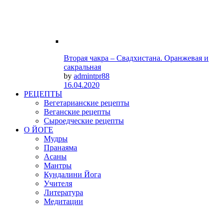
Вторая чакра – Свадхистана. Оранжевая и
сакральная
by
admintpr88
16.04.2020
РЕЦЕПТЫ
Вегетарианские рецепты
Веганские рецепты
Сыроедческие рецепты
О ЙОГЕ
Мудры
Пранаяма
Асаны
Мантры
Кундалини Йога
Учителя
Литература
Медитации