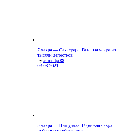
7 чакра — Сахасрара. Высшая чакра из
тысячи лепестков
by
admintpr88
03.08.2021
5 чакра — Вишуддха. Горловая чакра
небесно-голубого цвета