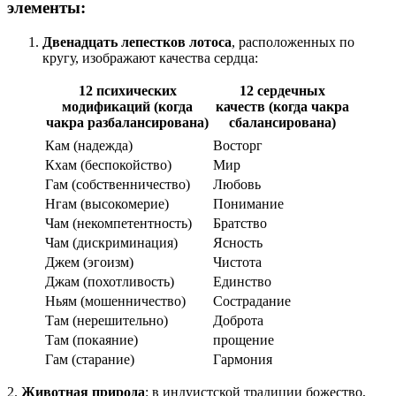
элементы:
Двенадцать лепестков лотоса
, расположенных по
кругу, изображают качества сердца:
12 психических
12 сердечных
модификаций (когда
качеств (когда чакра
чакра разбалансирована)
сбалансирована)
Кам (надежда)
Восторг
Кхам (беспокойство)
Мир
Гам (собственничество)
Любовь
Нгам (высокомерие)
Понимание
Чам (некомпетентность)
Братство
Чам (дискриминация)
Ясность
Джем (эгоизм)
Чистота
Джам (похотливость)
Единство
Ньям (мошенничество)
Сострадание
Там (нерешительно)
Доброта
Там (покаяние)
прощение
Гам (старание)
Гармония
2.
Животная природа
: в индуистской традиции божество,