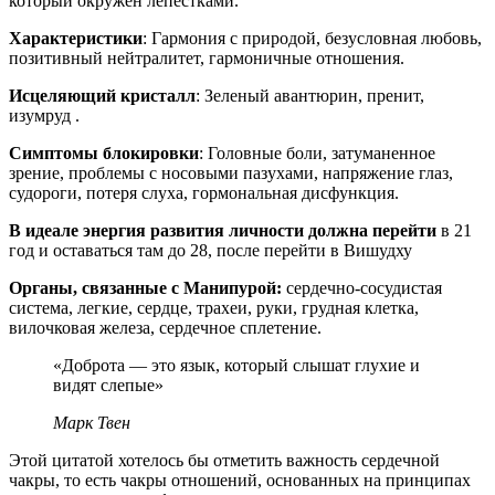
который окружен лепестками.
Характеристики
: Гармония с природой, безусловная любовь,
позитивный нейтралитет, гармоничные отношения.
Исцеляющий кристалл
: Зеленый авантюрин, пренит,
изумруд .
Симптомы блокировки
: Головные боли, затуманенное
зрение, проблемы с носовыми пазухами, напряжение глаз,
судороги, потеря слуха, гормональная дисфункция.
В идеале энергия развития личности должна перейти
в 21
год и оставаться там до 28, после перейти в Вишудху
Органы, связанные с Манипурой:
сердечно-сосудистая
система, легкие, сердце, трахеи, руки, грудная клетка,
вилочковая железа, сердечное сплетение.
«Доброта — это язык, который слышат глухие и
видят слепые»
Марк Твен
Этой цитатой хотелось бы отметить важность сердечной
чакры, то есть чакры отношений, основанных на принципах