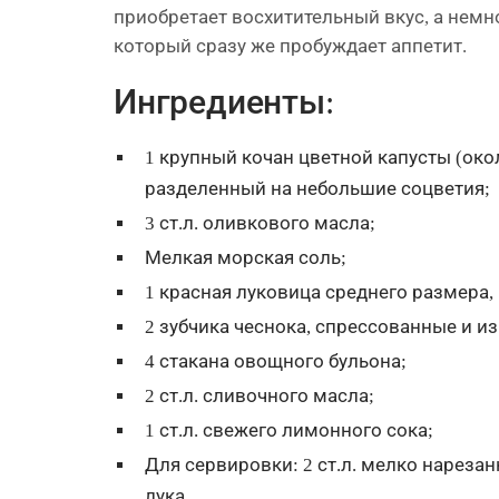
приобретает восхитительный вкус, а немн
который сразу же пробуждает аппетит.
Ингредиенты:
1 крупный кочан цветной капусты (окол
разделенный на небольшие соцветия;
3 ст.л. оливкового масла;
Мелкая морская соль;
1 красная луковица среднего размера
2 зубчика чеснока, спрессованные и и
4 стакана овощного бульона;
2 ст.л. сливочного масла;
1 ст.л. свежего лимонного сока;
Для сервировки: 2 ст.л. мелко нареза
лука.