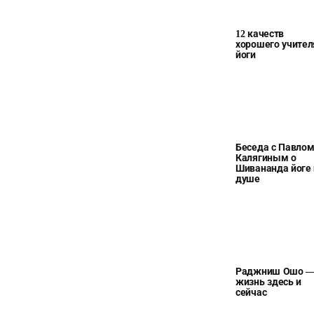
12 качеств
хорошего учител
йоги
Беседа с Павло
Калягиным о
Шивананда йоге 
душе
Раджниш Ошо 
жизнь здесь и
сейчас