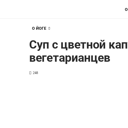
О
О ЙОГЕ
Суп с цветной ка
вегетарианцев
248