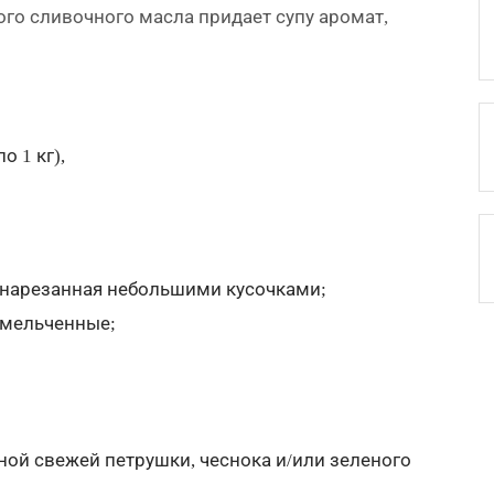
ого сливочного масла придает супу аромат,
о 1 кг),
, нарезанная небольшими кусочками;
змельченные;
нной свежей петрушки, чеснока и/или зеленого