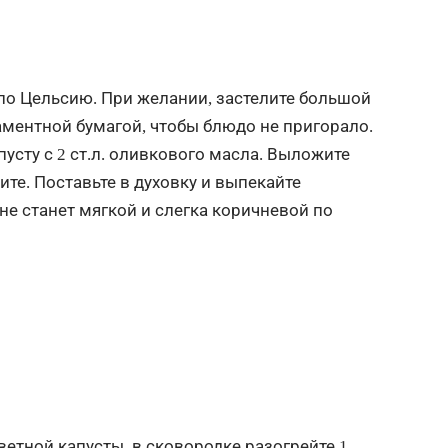
 по Цельсию. При желании, застелите большой
ментной бумагой, чтобы блюдо не пригорало.
сту с 2 ст.л. оливкового масла. Выложите
ите. Поставьте в духовку и выпекайте
 не станет мягкой и слегка коричневой по
ветной капусты, в сковородке разогрейте 1