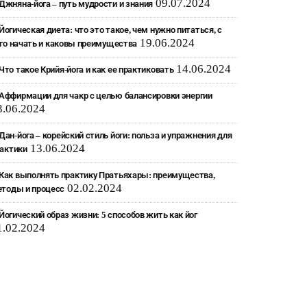
09.07.2024
Джняна-йога – путь мудрости и знания
Йогическая диета: что это такое, чем нужно питаться, с
19.06.2024
го начать и каковы преимущества
14.06.2024
Что такое Крийя-йога и как ее практиковать
Аффирмации для чакр с целью балансировки энергии
3.06.2024
Дан-йога – корейский стиль йоги: польза и упражнения для
13.06.2024
актики
Как выполнять практику Пратьяхары: преимущества,
02.02.2024
тоды и процесс
Йогический образ жизни: 5 способов жить как йог
1.02.2024