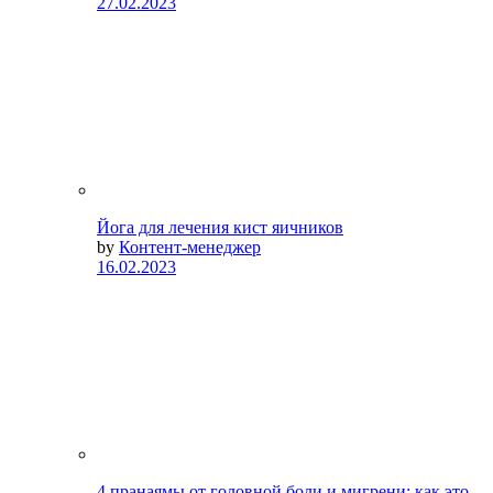
27.02.2023
Йога для лечения кист яичников
by
Контент-менеджер
16.02.2023
4 пранаямы от головной боли и мигрени: как это