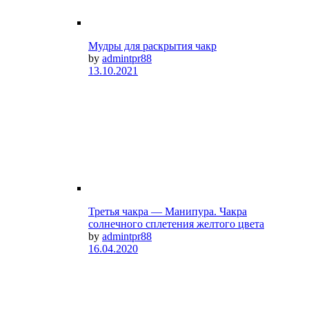
Мудры для раскрытия чакр
by
admintpr88
13.10.2021
Третья чакра — Манипура. Чакра
солнечного сплетения желтого цвета
by
admintpr88
16.04.2020