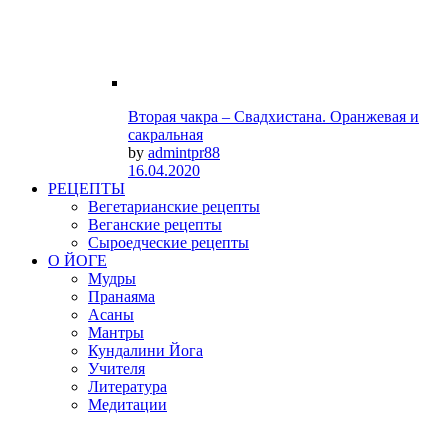
Вторая чакра – Свадхистана. Оранжевая и
сакральная
by
admintpr88
16.04.2020
РЕЦЕПТЫ
Вегетарианские рецепты
Веганские рецепты
Сыроедческие рецепты
О ЙОГЕ
Мудры
Пранаяма
Асаны
Мантры
Кундалини Йога
Учителя
Литература
Медитации