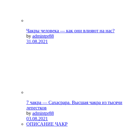
Чакры человека — как они влияют на нас?
by
admintpr88
31.08.2021
7 чакра — Сахасрара. Высшая чакра из тысячи
лепестков
by
admintpr88
03.08.2021
ОПИСАНИЕ ЧАКР