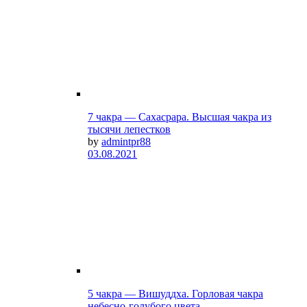
7 чакра — Сахасрара. Высшая чакра из
тысячи лепестков
by
admintpr88
03.08.2021
5 чакра — Вишуддха. Горловая чакра
небесно-голубого цвета