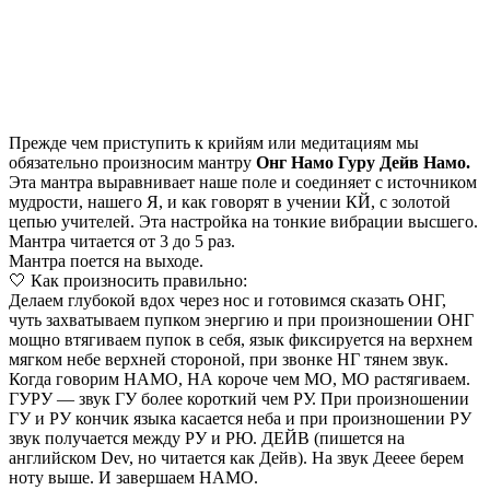
Прежде чем приступить к крийям или медитациям мы
обязательно произносим мантру
Онг Намо Гуру Дейв Намо.
Эта мантра выравнивает наше поле и соединяет с источником
мудрости, нашего Я, и как говорят в учении КЙ, с золотой
цепью учителей. Эта настройка на тонкие вибрации высшего.
Мантра читается от 3 до 5 раз.
Мантра поется на выходе.
🤍 Как произносить правильно:
Делаем глубокой вдох через нос и готовимся сказать ОНГ,
чуть захватываем пупком энергию и при произношении ОНГ
мощно втягиваем пупок в себя, язык фиксируется на верхнем
мягком небе верхней стороной, при звонке НГ тянем звук.
Когда говорим НАМО, НА короче чем МО, МО растягиваем.
ГУРУ — звук ГУ более короткий чем РУ. При произношении
ГУ и РУ кончик языка касается неба и при произношении РУ
звук получается между РУ и РЮ. ДЕЙВ (пишется на
английском Dev, но читается как Дейв). На звук Дееее берем
ноту выше. И завершаем НАМО.