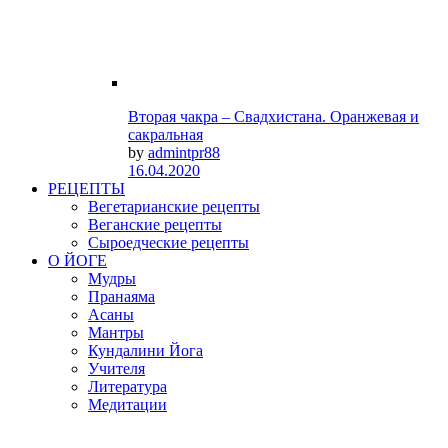
Вторая чакра – Свадхистана. Оранжевая и
сакральная
by
admintpr88
16.04.2020
РЕЦЕПТЫ
Вегетарианские рецепты
Веганские рецепты
Сыроедческие рецепты
О ЙОГЕ
Мудры
Пранаяма
Асаны
Мантры
Кундалини Йога
Учителя
Литература
Медитации