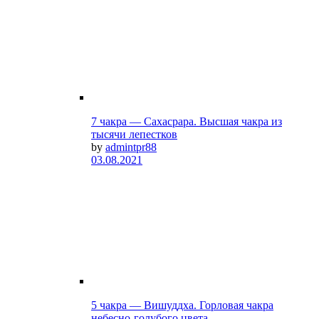
7 чакра — Сахасрара. Высшая чакра из
тысячи лепестков
by
admintpr88
03.08.2021
5 чакра — Вишуддха. Горловая чакра
небесно-голубого цвета