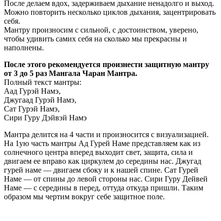
После делаем вдох, задерживаем дыхание ненадолго и выход.
Можно повторить несколько циклов дыхания, зацентрировать
себя.
Мантру произносим с сильной, с достоинством, уверено,
чтобы удивить самих себя на сколько мы прекрасны и
наполнены.
После этого рекомендуется произнести защитную мантру
от 3 до 5 раз Мангала Чаран Мантра.
Полный текст мантры:
Аад Гурэй Намэ,
Джугаад Гурэй Намэ,
Сат Гурэй Намэ,
Сири Гуру Дэйвэй Намэ
Мантра делится на 4 части и произносится с визуализацией.
На 1ую часть мантры Ад Гурей Наме представляем как из
солнечного центра вперед выходит свет, защита, сила и
двигаем ее вправо как циркулем до середины нас. Джугад
гурей наме — двигаем сбоку и к нашей спине. Сат Гурей
Наме — от спины до левой стороны нас. Сири Гуру Дейвей
Наме — с середины в перед, оттуда откуда пришли. Таким
образом мы чертим вокруг себе защитное поле.