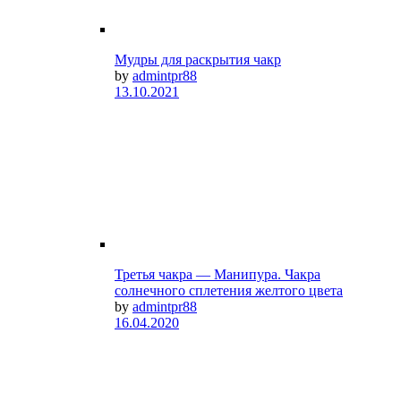
Мудры для раскрытия чакр
by
admintpr88
13.10.2021
Третья чакра — Манипура. Чакра
солнечного сплетения желтого цвета
by
admintpr88
16.04.2020