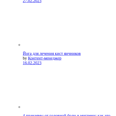
27.02.2023
Йога для лечения кист яичников
by
Контент-менеджер
16.02.2023
4 пранаямы от головной боли и мигрени: как это