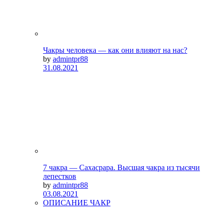
Чакры человека — как они влияют на нас?
by
admintpr88
31.08.2021
7 чакра — Сахасрара. Высшая чакра из тысячи
лепестков
by
admintpr88
03.08.2021
ОПИСАНИЕ ЧАКР